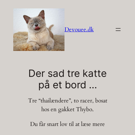
Spring
til
indhold
Devouee.dk
Der sad tre katte
på et bord …
Tre “thailændere”, to racer, bosat
hos en gakket Thybo.
Du får snart lov til at læse mere